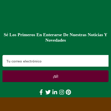
Sé Los Primeros En Enterarse De Nuestras Noticias Y
Novedades
Email
¡SÍ!
Facebook CBD Producción
Twitter CBD Producción
LinkedIn Producción de CBD
Producción de CBD en Ins
Pinterest Producción 