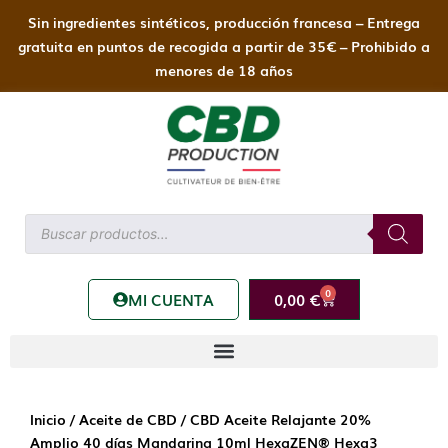
Ir
Sin ingredientes sintéticos, producción francesa – Entrega
al
gratuita en puntos de recogida a partir de 35€ – Prohibido a
contenido
menores de 18 años
Búsqueda
de
productos
0
Carrito
MI CUENTA
0,00
€
Inicio
/
Aceite de CBD
/ CBD Aceite Relajante 20%
Amplio 40 días Mandarina 10ml HexaZEN® Hexa3