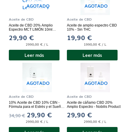
AGOTADO
AGOTADO
Aceite de CBD
Aceite de CBD
Aceite de CBD 20% Amplio
Aceite de amplio espectro CBD
Espectro MCT LIMÓN 10ml
10% - Sin THC
HexaPURE® Hexa3
29,90
€
19,90
€
2990,00 € / L
1990,00 € / L
Leer más
Leer más
El
El
precio
precio
original
actual
AGOTADO
AGOTADO
era:
es:
Aceite de CBD
Aceite de CBD
34,90 €.
29,90 €.
10% Aceite de CBD 10% CBN -
Aceite de cáñamo CBD 20%
Fórmula para el Estrés y el Sueño -
Amplio Espectro - Nobilis Product
Nobilis Product - 10ml
29,90
€
29,90
€
34,90
€
2990,00 € / L
2990,00 € / L